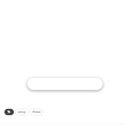
POKRAČOVAŤ V ČÍTANÍ
eshop
Pimkie