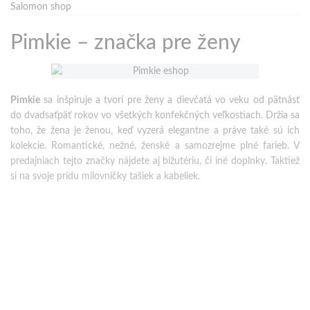
Salomon shop
Pimkie – značka pre ženy
Pimkie
sa inšpiruje a tvorí pre ženy a dievčatá vo veku od pätnásť
do dvadsaťpäť rokov vo všetkých konfekčných veľkostiach. Držia sa
toho, že žena je ženou, keď vyzerá elegantne a práve také sú ich
kolekcie. Romantické, nežné, ženské a samozrejme plné farieb. V
predajniach tejto značky nájdete aj bižutériu, či iné doplnky. Taktiež
si na svoje prídu milovníčky tašiek a kabeliek.