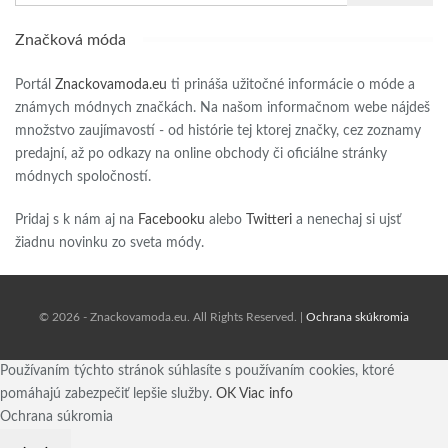
Značková móda
Portál
Znackovamoda.eu
ti prináša užitočné informácie o móde a
známych módnych značkách. Na našom informačnom webe nájdeš
množstvo zaujímavostí - od histórie tej ktorej značky, cez zoznamy
predajní, až po odkazy na online obchody či oficiálne stránky
módnych spoločností.
Pridaj s k nám aj na
Facebooku
alebo
Twitteri
a nenechaj si ujsť
žiadnu novinku zo sveta módy.
© 2026 - Znackovamoda.eu. All Rights Reserved. |
Ochrana skúkromia
Používaním týchto stránok súhlasíte s používaním cookies, ktoré
pomáhajú zabezpečiť lepšie služby.
OK
Viac info
Ochrana súkromia