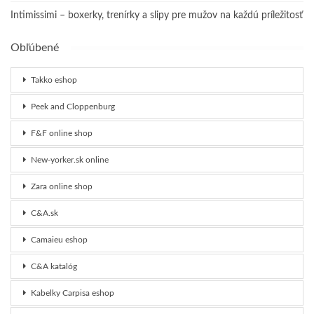
Intimissimi – boxerky, trenírky a slipy pre mužov na každú príležitosť
Obľúbené
Takko eshop
Peek and Cloppenburg
F&F online shop
New-yorker.sk online
Zara online shop
C&A.sk
Camaieu eshop
C&A katalóg
Kabelky Carpisa eshop