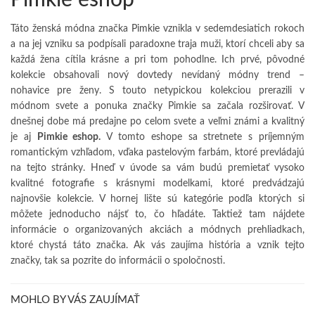
Pimkie eshop
Táto ženská módna značka
Pimkie
vznikla v sedemdesiatich rokoch
a na jej vzniku sa podpísali paradoxne traja muži, ktorí chceli aby sa
každá žena cítila krásne a pri tom pohodlne. Ich prvé, pôvodné
kolekcie obsahovali nový dovtedy nevídaný módny trend –
nohavice pre ženy. S touto netypickou kolekciou prerazili v
módnom svete a ponuka značky Pimkie sa začala rozširovať. V
dnešnej dobe má predajne po celom svete a veľmi známi a kvalitný
je aj
Pimkie eshop.
V tomto eshope sa stretnete s príjemným
romantickým vzhľadom, vďaka pastelovým farbám, ktoré prevládajú
na tejto stránky. Hneď v úvode sa vám budú premietať vysoko
kvalitné fotografie s krásnymi modelkami, ktoré predvádzajú
najnovšie kolekcie. V hornej lište sú kategórie podľa ktorých si
môžete jednoducho nájsť to, čo hľadáte. Taktiež tam nájdete
informácie o organizovaných akciách a módnych prehliadkach,
ktoré chystá táto značka. Ak vás zaujíma história a vznik tejto
značky, tak sa pozrite do informácii o spoločnosti.
MOHLO BY VÁS ZAUJÍMAŤ