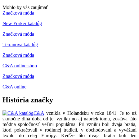
Mohlo by vás zaujímať
Značková móda
New Yorker katalóg
Značková móda
Terranova katalóg
Značková móda
C&A online shop
Značková móda
C&A online
História značky
C&A
vznikla v Holandsku v roku 1841. Je to už
skutočne dlhá doba od jej vzniku no aj napriek tomu, zostáva táto
módna spoločnosť veľmi populárna. Pri vzniku boli dvaja bratia,
ktorí pokračovali v rodinnej tradícii, v obchodovaní a vyvážaní
textilu do celej Európy. Keďže títo dvaja bratia boli len