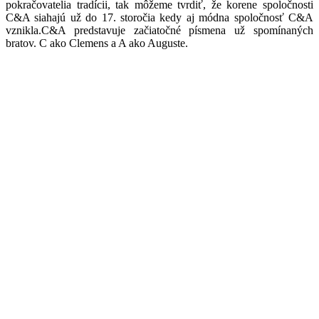
pokračovatelia tradícii, tak môžeme tvrdiť, že korene spoločnosti
C&A siahajú už do 17. storočia kedy aj módna spoločnosť C&A
vznikla.C&A predstavuje začiatočné písmena už spomínaných
bratov. C ako Clemens a A ako Auguste.