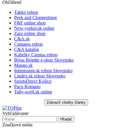
Obľúbené
Takko eshop
Peek and Cloppenburg
F&F online shop
New-yorker.sk online
Zara online shop
C&A.sk
Camaieu eshop
C&A katalóg
Kabelky Carpisa eshop
Bijou Brigitte e-shop Slovensko
Mango.sk
Intimissimi.sk eshop Slovensko
Lindex.sk eshop Slovensko
SportsDirect Košice
Paco Romano
Tally-weijl.sk online
Vyhľadávanie
Značková móda