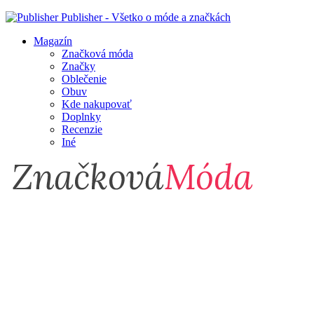
Publisher - Všetko o móde a značkách
Magazín
Značková móda
Značky
Oblečenie
Obuv
Kde nakupovať
Doplnky
Recenzie
Iné