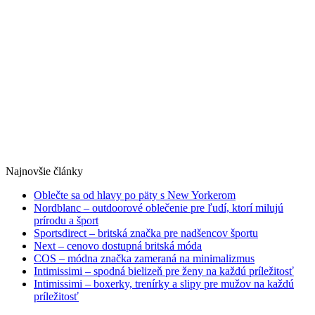
Najnovšie články
Oblečte sa od hlavy po päty s New Yorkerom
Nordblanc – outdoorové oblečenie pre ľudí, ktorí milujú
prírodu a šport
Sportsdirect – britská značka pre nadšencov športu
Next – cenovo dostupná britská móda
COS – módna značka zameraná na minimalizmus
Intimissimi – spodná bielizeň pre ženy na každú príležitosť
Intimissimi – boxerky, trenírky a slipy pre mužov na každú
príležitosť