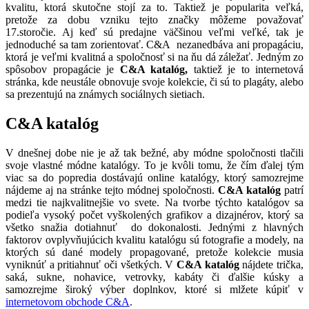
kvalitu, ktorá skutočne stojí za to. Taktiež je popularita veľká,
pretože za dobu vzniku tejto značky môžeme považovať
17.storočie. Aj keď sú predajne väčšinou veľmi veľké, tak je
jednoduché sa tam zorientovať. C&A nezanedbáva ani propagáciu,
ktorá je veľmi kvalitná a spoločnosť si na ňu dá záležať. Jedným zo
spôsobov propagácie je
C&A katalóg,
taktiež je to internetová
stránka, kde neustále obnovuje svoje kolekcie, či sú to plagáty, alebo
sa prezentujú na známych sociálnych sietiach.
C&A katalóg
V dnešnej dobe nie je až tak bežné, aby módne spoločnosti tlačili
svoje vlastné módne katalógy. To je kvôli tomu, že čím ďalej tým
viac sa do popredia dostávajú online katalógy, ktorý samozrejme
nájdeme aj na stránke tejto módnej spoločnosti.
C&A katalóg
patrí
medzi tie najkvalitnejšie vo svete. Na tvorbe týchto katalógov sa
podieľa vysoký počet vyškolených grafikov a dizajnérov, ktorý sa
všetko snažia dotiahnuť do dokonalosti. Jednými z hlavných
faktorov ovplyvňujúcich kvalitu katalógu sú fotografie a modely, na
ktorých sú dané modely propagované, pretože kolekcie musia
vyniknúť a pritiahnuť oči všetkých. V
C&A katalóg
nájdete trička,
saká, sukne, nohavice, vetrovky, kabáty či ďalšie kúsky a
samozrejme široký výber doplnkov, ktoré si mlžete kúpiť v
internetovom obchode C&A
.