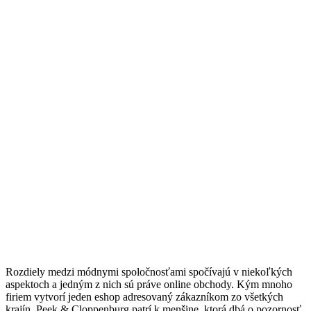
Rozdiely medzi módnymi spoločnosťami spočívajú v niekoľkých
aspektoch a jedným z nich sú práve online obchody. Kým mnoho
firiem vytvorí jeden eshop adresovaný zákazníkom zo všetkých
krajín, Peek & Cloppenburg patrí k menšine, ktorá dbá o pozornosť