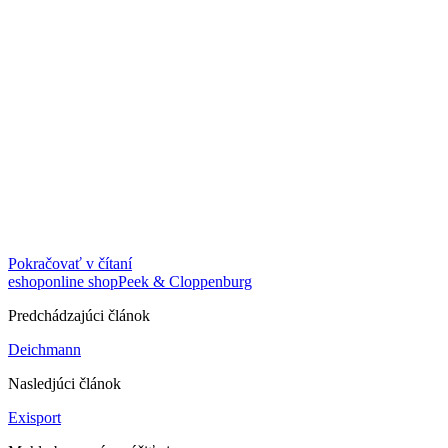
Pokračovať v čítaní
eshop
online shop
Peek & Cloppenburg
Predchádzajúci článok
Deichmann
Nasledjúci článok
Exisport