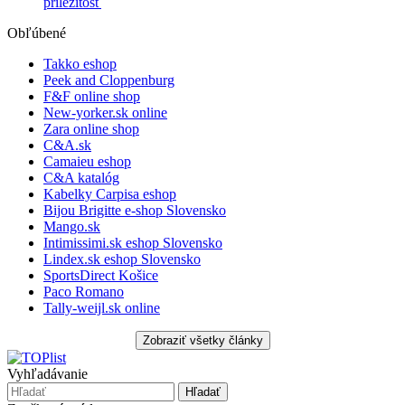
príležitosť
Obľúbené
Takko eshop
Peek and Cloppenburg
F&F online shop
New-yorker.sk online
Zara online shop
C&A.sk
Camaieu eshop
C&A katalóg
Kabelky Carpisa eshop
Bijou Brigitte e-shop Slovensko
Mango.sk
Intimissimi.sk eshop Slovensko
Lindex.sk eshop Slovensko
SportsDirect Košice
Paco Romano
Tally-weijl.sk online
Vyhľadávanie