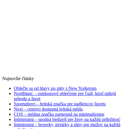
Najnovšie články
Oblečte sa od hlavy po päty s New Yorkerom
Nordblanc – outdoorové oblečenie pre ľudí, ktorí milujú
prírodu a šport
Sportsdirect – britská značka pre nadšencov športu
Next – cenovo dostupná britská móda
COS – módna značka zameraná na minimalizmus
Intimissimi – spodná bielizeň pre ženy na každú príležitosť
Intimissimi – boxerky, trenírky a slipy pre mužov na každú