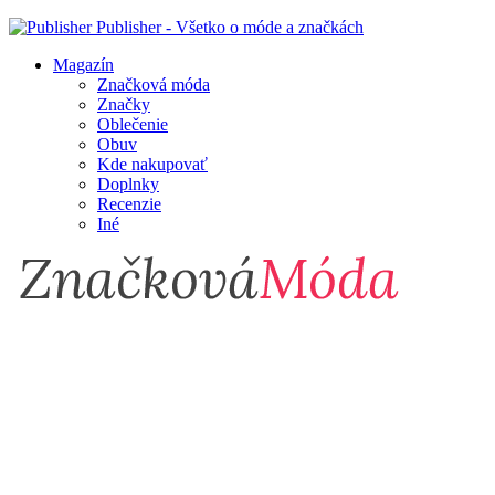
Publisher - Všetko o móde a značkách
Magazín
Značková móda
Značky
Oblečenie
Obuv
Kde nakupovať
Doplnky
Recenzie
Iné