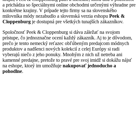
a prichádza so špeciálnymi online obchodmi určenými výhradne pre
konkrétne krajiny. V prípade tejto firmy sa na slovenského
milovníka módy nezabudlo a slovenská verzia eshopu
Peek &
Cloppenburg
je dostupná pre všetkých tunajších zákazníkov.
Spoločnosť Peek & Cloppenburg si dáva záležať na svojom
prístupe, čo jednoznačne ocení každý zákazník. Aj to je dôvodom,
prečo je tento nemecký reťazec obľúbeným predajcom módnych
produktov a nadšenci nových kolekcií z celej Európy si radi
vyberajú niečo z jeho ponuky. Mnohým z nich už netreba ani
kamenné predajne, pretože to pravé pre svoj imidž si dokážu nájsť
na eshope, ktorý im umožňuje
nakupovať jednoducho a
pohodlne
.