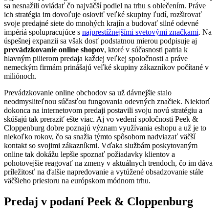
sa nesnažili ovládať čo najväčší podiel na trhu s oblečením. Práve
ich stratégia im dovoľuje osloviť veľké skupiny ľudí, rozširovať
svoje predajné siete do mnohých krajín a budovať silné odevné
impériá spolupracujúce s
najprestížnejšími svetovými značkami
. Na
úspešnej expanzii sa však dosť podstatnou mierou podpisuje aj
prevádzkovanie online shopov
, ktoré v súčasnosti patria k
hlavným pilierom predaja každej veľkej spoločnosti a práve
nemeckým firmám prinášajú veľké skupiny zákazníkov počítané v
miliónoch.
Prevádzkovanie online obchodov sa už dávnejšie stalo
neodmysliteľnou súčasťou fungovania odevných značiek. Niektorí
dokonca na internetovom predaji postavili svoju novú stratégiu a
skúšajú tak preraziť ešte viac. Aj vo vedení spoločnosti Peek &
Cloppenburg dobre poznajú význam využívania eshopu a už je to
niekoľko rokov, čo sa snažia týmto spôsobom nadviazať väčší
kontakt so svojimi zákazníkmi. Vďaka službám poskytovaným
online tak dokážu lepšie spoznať požiadavky klientov a
pohotovejšie reagovať na zmeny v aktuálnych trendoch, čo im dáva
príležitosť na ďalšie napredovanie a vytúžené obsadzovanie stále
väčšieho priestoru na európskom módnom trhu.
Predaj v podaní Peek & Cloppenburg