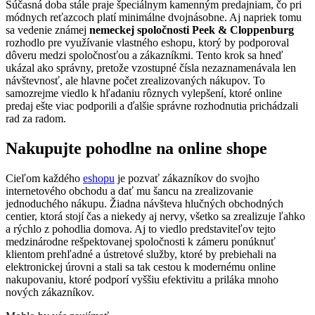
Súčasná doba stále praje špeciálnym kamenným predajniam, čo pri
módnych reťazcoch platí minimálne dvojnásobne. Aj napriek tomu
sa vedenie známej
nemeckej spoločnosti Peek & Cloppenburg
rozhodlo pre využívanie vlastného eshopu, ktorý by podporoval
dôveru medzi spoločnosťou a zákazníkmi. Tento krok sa hneď
ukázal ako správny, pretože vzostupné čísla nezaznamenávala len
návštevnosť, ale hlavne počet zrealizovaných nákupov. To
samozrejme viedlo k hľadaniu rôznych vylepšení, ktoré online
predaj ešte viac podporili a ďalšie správne rozhodnutia prichádzali
rad za radom.
Nakupujte pohodlne na online shope
Cieľom každého
eshopu
je pozvať zákazníkov do svojho
internetového obchodu a dať mu šancu na zrealizovanie
jednoduchého nákupu. Žiadna návšteva hlučných obchodných
centier, ktorá stojí čas a niekedy aj nervy, všetko sa zrealizuje ľahko
a rýchlo z pohodlia domova. Aj to viedlo predstaviteľov tejto
medzinárodne rešpektovanej spoločnosti k zámeru ponúknuť
klientom prehľadné a ústretové služby, ktoré by prebiehali na
elektronickej úrovni a stali sa tak cestou k modernému online
nakupovaniu, ktoré podporí vyššiu efektivitu a priláka mnoho
nových zákazníkov.