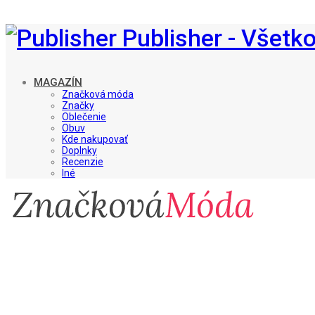
Publisher - Všetk
MAGAZÍN
Značková móda
Značky
Oblečenie
Obuv
Kde nakupovať
Doplnky
Recenzie
Iné