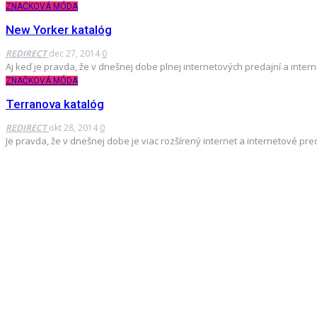
ZNAČKOVÁ MÓDA
New Yorker katalóg
REDIRECT
dec 27, 2014
0
Aj keď je pravda, že v dnešnej dobe plnej internetových predajní a inter
ZNAČKOVÁ MÓDA
Terranova katalóg
REDIRECT
okt 28, 2014
0
Je pravda, že v dnešnej dobe je viac rozšírený internet a internetové p