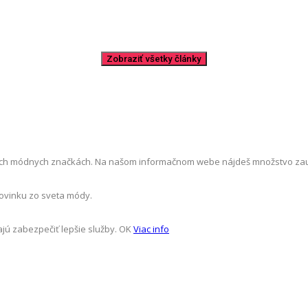
ch módnych značkách. Na našom informačnom webe nájdeš množstvo zaujíma
novinku zo sveta módy.
jú zabezpečiť lepšie služby.
OK
Viac info