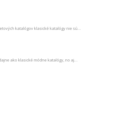
netových katalógov klasické katalógy nie sú…
redajne ako klasické módne katalógy, no aj…