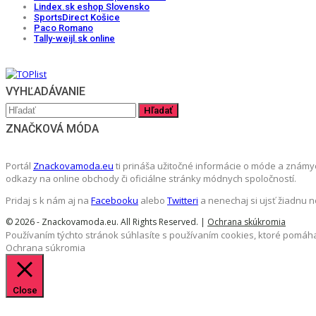
Lindex.sk eshop Slovensko
SportsDirect Košice
Paco Romano
Tally-weijl.sk online
VYHĽADÁVANIE
ZNAČKOVÁ MÓDA
Portál
Znackovamoda.eu
ti prináša užitočné informácie o móde a známy
odkazy na online obchody či oficiálne stránky módnych spoločností.
Pridaj s k nám aj na
Facebooku
alebo
Twitteri
a nenechaj si ujsť žiadnu 
© 2026 - Znackovamoda.eu. All Rights Reserved. |
Ochrana skúkromia
Používaním týchto stránok súhlasíte s používaním cookies, ktoré pomáha
Ochrana súkromia
Close