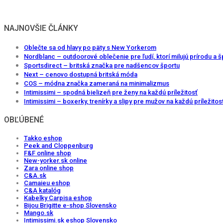
NAJNOVŠIE ČLÁNKY
Oblečte sa od hlavy po päty s New Yorkerom
Nordblanc – outdoorové oblečenie pre ľudí, ktorí milujú prírodu a š
Sportsdirect – britská značka pre nadšencov športu
Next – cenovo dostupná britská móda
COS – módna značka zameraná na minimalizmus
Intimissimi – spodná bielizeň pre ženy na každú príležitosť
Intimissimi – boxerky, trenírky a slipy pre mužov na každú príležitos
OBĽÚBENÉ
Takko eshop
Peek and Cloppenburg
F&F online shop
New-yorker.sk online
Zara online shop
C&A.sk
Camaieu eshop
C&A katalóg
Kabelky Carpisa eshop
Bijou Brigitte e-shop Slovensko
Mango.sk
Intimissimi.sk eshop Slovensko