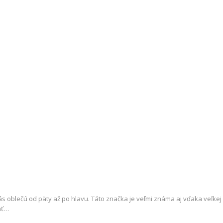
 oblečú od päty až po hlavu. Táto značka je veľmi známa aj vďaka veľkej ce
ať…