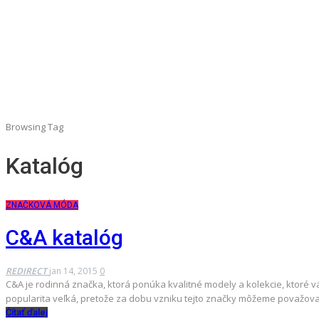
Browsing Tag
Katalóg
ZNAČKOVÁ MÓDA
C&A katalóg
REDIRECT
jan 14, 2015
0
C&A je rodinná značka, ktorá ponúka kvalitné modely a kolekcie, ktoré vás
popularita veľká, pretože za dobu vzniku tejto značky môžeme považov
Čítať ďalej