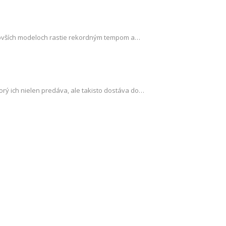
jnovších modeloch rastie rekordným tempom a…
rý ich nielen predáva, ale takisto dostáva do…