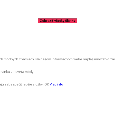
ch módnych značkách. Na našom informačnom webe nájdeš množstvo zaujíma
novinku zo sveta módy.
jú zabezpečiť lepšie služby.
OK
Viac info