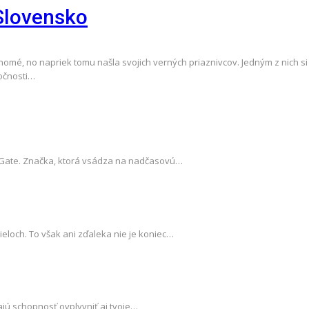
 Slovensko
é, no napriek tomu našla svojich verných priaznivcov. Jedným z nich si m
ločnosti…
od Gate. Značka, ktorá vsádza na nadčasovú…
ieloch. To však ani zďaleka nie je koniec…
ajú schopnosť ovplyvniť aj tvoje…