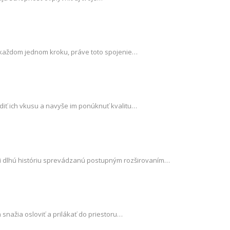
ri každom jednom kroku, práve toto spojenie…
odiť ich vkusu a navyše im ponúknuť kvalitu…
 dlhú históriu sprevádzanú postupným rozširovaním…
snažia osloviť a prilákať do priestoru…