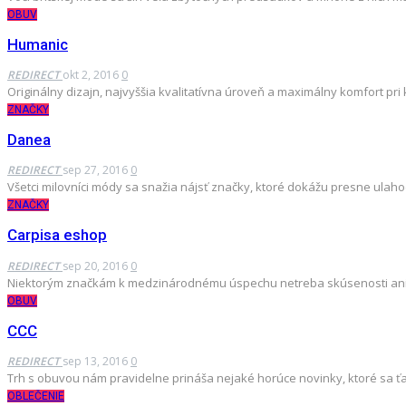
OBUV
Humanic
REDIRECT
okt 2, 2016
0
Originálny dizajn, najvyššia kvalitatívna úroveň a maximálny komfort p
ZNAČKY
Danea
REDIRECT
sep 27, 2016
0
Všetci milovníci módy sa snažia nájsť značky, ktoré dokážu presne ulah
ZNAČKY
Carpisa eshop
REDIRECT
sep 20, 2016
0
Niektorým značkám k medzinárodnému úspechu netreba skúsenosti ani
OBUV
CCC
REDIRECT
sep 13, 2016
0
Trh s obuvou nám pravidelne prináša nejaké horúce novinky, ktoré sa ťa 
OBLEČENIE