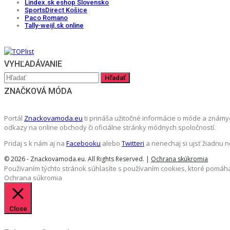
Lindex.sk eshop Slovensko
SportsDirect Košice
Paco Romano
Tally-weijl.sk online
VYHĽADÁVANIE
ZNAČKOVÁ MÓDA
Portál
Znackovamoda.eu
ti prináša užitočné informácie o móde a známy
odkazy na online obchody či oficiálne stránky módnych spoločností.
Pridaj s k nám aj na
Facebooku
alebo
Twitteri
a nenechaj si ujsť žiadnu 
© 2026 - Znackovamoda.eu. All Rights Reserved. |
Ochrana skúkromia
Používaním týchto stránok súhlasíte s používaním cookies, ktoré pomáha
Ochrana súkromia
Close