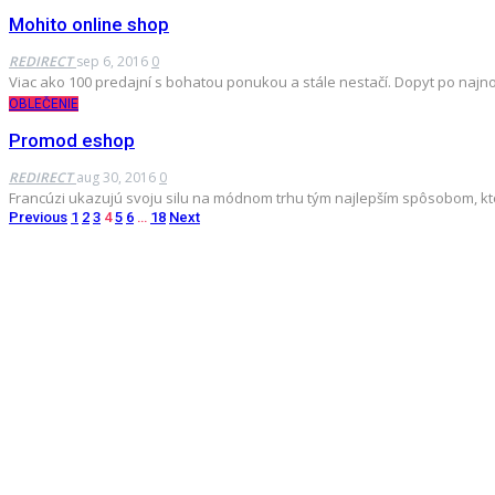
Mohito online shop
REDIRECT
sep 6, 2016
0
Viac ako 100 predajní s bohatou ponukou a stále nestačí. Dopyt po na
OBLEČENIE
Promod eshop
REDIRECT
aug 30, 2016
0
Francúzi ukazujú svoju silu na módnom trhu tým najlepším spôsobom, kto
Previous
1
2
3
4
5
6
…
18
Next