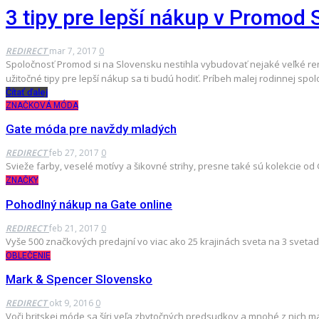
3 tipy pre lepší nákup v Promod
REDIRECT
mar 7, 2017
0
Spoločnosť Promod si na Slovensku nestihla vybudovať nejaké veľké renom
užitočné tipy pre lepší nákup sa ti budú hodiť. Príbeh malej rodinnej spo
Čítať ďalej
ZNAČKOVÁ MÓDA
Gate móda pre navždy mladých
REDIRECT
feb 27, 2017
0
Svieže farby, veselé motívy a šikovné strihy, presne také sú kolekcie 
ZNAČKY
Pohodlný nákup na Gate online
REDIRECT
feb 21, 2017
0
Vyše 500 značkových predajní vo viac ako 25 krajinách sveta na 3 svetad
OBLEČENIE
Mark & Spencer Slovensko
REDIRECT
okt 9, 2016
0
Voči britskej móde sa šíri veľa zbytočných predsudkov a mnohé z nich m