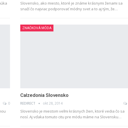
núka
Slovensko, ako miesto, ktoré je známe krásnymi ženami sa
snaží čo najviac podporovať módny svet a to aj tým, že…
ZNAČKOVÁ MÓDA
Calzedonia Slovensko
0
REDIRECT
okt 28, 2014
snou
Slovensko je miestom veľmi krásnych žien, ktoré vedia čo sa
nosí. Aj vďaka tomuto citu pre módu máme na Slovensku…