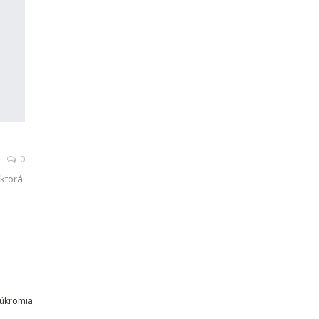
0
 ktorá
kúkromia