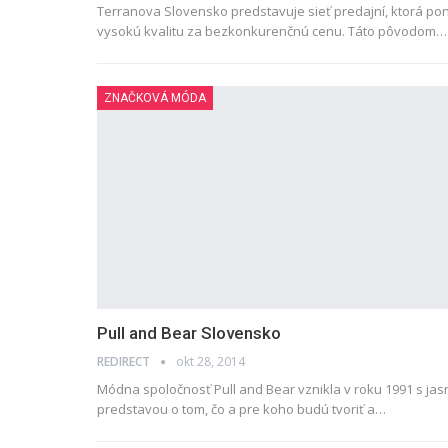
Terranova Slovensko predstavuje sieť predajní, ktorá po
vysokú kvalitu za bezkonkurenčnú cenu. Táto pôvodom…
ZNAČKOVÁ MÓDA
Pull and Bear Slovensko
REDIRECT
okt 28, 2014
Módna spoločnosť Pull and Bear vznikla v roku 1991 s ja
predstavou o tom, čo a pre koho budú tvoriť a…