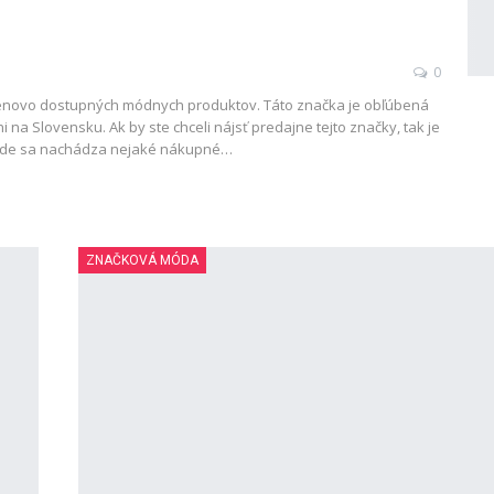
0
cenovo dostupných módnych produktov. Táto značka je obľúbená
a Slovensku. Ak by ste chceli nájsť predajne tejto značky, tak je
, kde sa nachádza nejaké nákupné…
ZNAČKOVÁ MÓDA