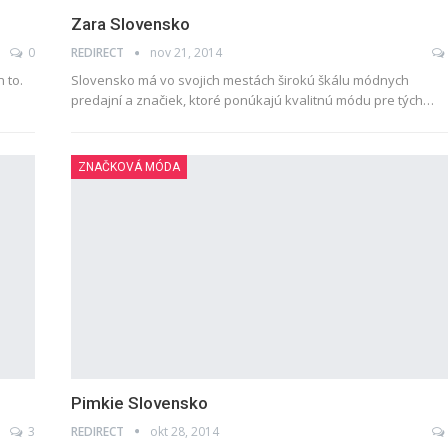
Zara Slovensko
0
REDIRECT
nov 21, 2014
 to.
Slovensko má vo svojich mestách širokú škálu módnych
predajní a značiek, ktoré ponúkajú kvalitnú módu pre tých…
ZNAČKOVÁ MÓDA
Pimkie Slovensko
3
REDIRECT
okt 28, 2014