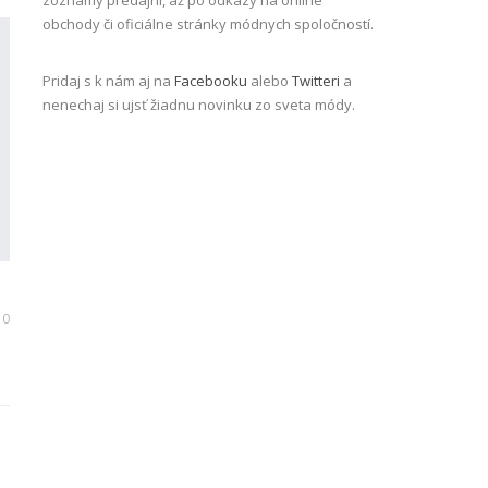
zoznamy predajní, až po odkazy na online
obchody či oficiálne stránky módnych spoločností.
Pridaj s k nám aj na
Facebooku
alebo
Twitteri
a
nenechaj si ujsť žiadnu novinku zo sveta módy.
0