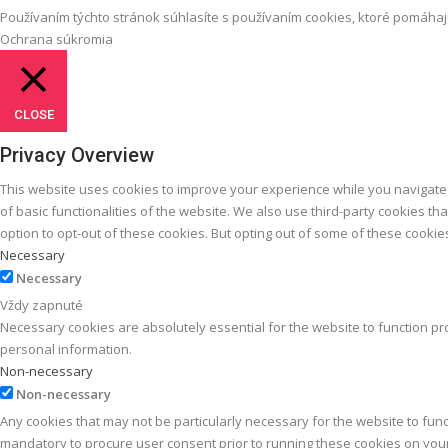
Používaním týchto stránok súhlasíte s používaním cookies, ktoré pomáhaj
Ochrana súkromia
CLOSE
Privacy Overview
This website uses cookies to improve your experience while you navigate 
of basic functionalities of the website. We also use third-party cookies 
option to opt-out of these cookies. But opting out of some of these cooki
Necessary
Necessary
Vždy zapnuté
Necessary cookies are absolutely essential for the website to function pro
personal information.
Non-necessary
Non-necessary
Any cookies that may not be particularly necessary for the website to func
mandatory to procure user consent prior to running these cookies on you