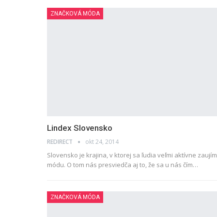
ZNAČKOVÁ MÓDA
Lindex Slovensko
REDIRECT
okt 24, 2014
Slovensko je krajina, v ktorej sa ľudia veľmi aktívne zaují
módu. O tom nás presviedča aj to, že sa u nás čím…
ZNAČKOVÁ MÓDA