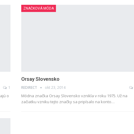
ZNAČKOVÁ MÓDA
Orsay Slovensko
1
REDIRECT
okt 23, 2014
majú o
Módna značka Orsay Slovensko vznikla v roku 1975. Už na
začiatku vzniku tejto značky sa pripísalo na konto…