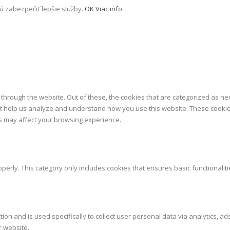
ú zabezpečiť lepšie služby.
OK
Viac info
through the website. Out of these, the cookies that are categorized as ne
that help us analyze and understand how you use this website. These cookie
es may affect your browsing experience.
perly. This category only includes cookies that ensures basic functionalit
tion and is used specifically to collect user personal data via analytics,
r website.