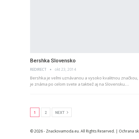
Bershka Slovensko
REDIRECT
okt 23, 2014
Bershka je veľmi uznávanou a vysoko kvalitnou značkou,
je známa po celom svete a taktiež aj na Slovensku.…
1
2
NEXT
© 2026 - Znackovamoda.eu. All Rights Reserved. |
Ochrana s