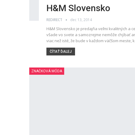
H&M Slovensko
REDIRECT
dec 13, 2014
H&M Slovensko je predajňa veľmi kvalitných a 
všade vo svete a samozrejme nemôže chýbať ani n
viac než isté, že bude v každom väčšom meste
ČÍTAŤ ĎALEJ
ZNAČKOVÁ MÓDA