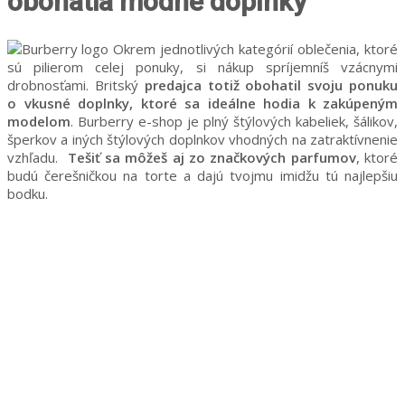
obohatia módne doplnky
Okrem jednotlivých kategórií oblečenia, ktoré
sú pilierom celej ponuky, si nákup spríjemníš vzácnymi
drobnosťami. Britský
predajca totiž obohatil svoju ponuku
o vkusné doplnky, ktoré sa ideálne hodia k zakúpeným
modelom
. Burberry e-shop je plný štýlových kabeliek, šálikov,
šperkov a iných štýlových doplnkov vhodných na zatraktívnenie
vzhľadu.
Tešiť sa môžeš aj zo značkových parfumov
, ktoré
budú čerešničkou na torte a dajú tvojmu imidžu tú najlepšiu
bodku.