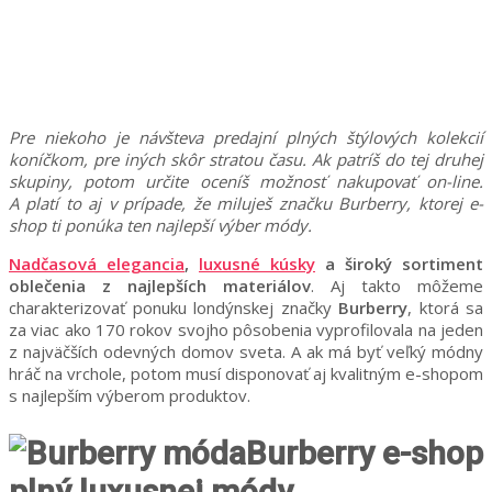
Pre niekoho je návšteva predajní plných štýlových kolekcií
koníčkom, pre iných skôr stratou času. Ak patríš do tej druhej
skupiny, potom určite oceníš možnosť nakupovať on-line.
A platí to aj v prípade, že miluješ značku Burberry, ktorej e-
shop ti ponúka ten najlepší výber módy.
Nadčasová elegancia
,
luxusné kúsky
a široký sortiment
oblečenia z najlepších materiálov
. Aj takto môžeme
charakterizovať ponuku londýnskej značky
Burberry
, ktorá sa
za viac ako 170 rokov svojho pôsobenia vyprofilovala na jeden
z najväčších odevných domov sveta. A ak má byť veľký módny
hráč na vrchole, potom musí disponovať aj kvalitným e-shopom
s najlepším výberom produktov.
Burberry e-shop
plný luxusnej módy