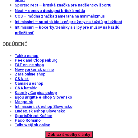
Sportsdirect – britská značka pre nadšencov športu
Next – cenovo dostupná britská móda
COS – módna značka zameraná na minimalizmus
Intimissimi – spodná bielizeň pre ženy na každú príležitosť
Intimissimi – boxerky, trenírky a slipy pre mužov na každú
príležitosť
OBĽÚBENÉ
Takko eshop
Peek and Cloppenburg
F&F online shop
New-yorker.sk online
Zara online shop
C&A.sk
Camaieu eshop
C&A katalóg
Kabelky Carpisa eshop
Bijou Brigitte e-shop Slovensko
Mango.sk
Intimissimi.sk eshop Slovensko
Lindex.sk eshop Slovensko
SportsDirect Košice
Paco Romano
Tally-weijl.sk online