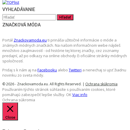
VYHĽADÁVANIE
ZNAČKOVÁ MÓDA
Portál
Znackovamoda.eu
ti prináša užitočné informácie o móde a
známych módnych značkách. Na našom informačnom webe nájdeš
množstvo zaujímavostí - od histórie tej ktorej značky, cez zoznamy
predajní, až po odkazy na online obchody či oficiálne stránky módnych
spoločností.
Pridaj s k nám aj na
Facebooku
alebo
Twitteri
a nenechaj si ujsť žiadnu
novinku zo sveta módy.
© 2026 - Znackovamoda.eu. All Rights Reserved. |
Ochrana skúkromia
Používaním týchto stránok súhlasíte s používaním cookies, ktoré
pomáhajú zabezpečiť lepšie služby.
OK
Viac info
Ochrana súkromia
Close