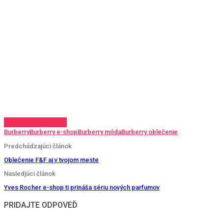
Pokračovať v čítaní
Burberry
Burberry e-shop
Burberry móda
Burberry oblečenie
Predchádzajúci článok
Oblečenie F&F aj v tvojom meste
Nasledjúci článok
Yves Rocher e-shop ti prináša sériu nových parfumov
PRIDAJTE ODPOVEĎ