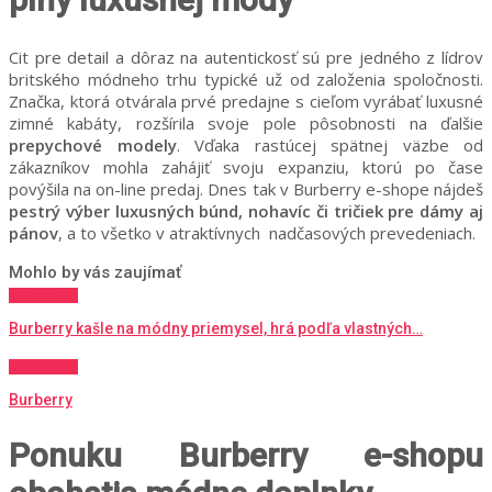
Cit pre detail a dôraz na autentickosť sú pre jedného z lídrov
britského módneho trhu typické už od založenia spoločnosti.
Značka, ktorá otvárala prvé predajne s cieľom vyrábať luxusné
zimné kabáty, rozšírila svoje pole pôsobnosti na ďalšie
prepychové modely
. Vďaka rastúcej spätnej väzbe od
zákazníkov mohla zahájiť svoju expanziu, ktorú po čase
povýšila na on-line predaj. Dnes tak v Burberry e-shope nájdeš
pestrý výber luxusných búnd, nohavíc či tričiek pre dámy aj
pánov
, a to všetko v atraktívnych nadčasových prevedeniach.
Mohlo by vás zaujímať
OBLEČENIE
Burberry kašle na módny priemysel, hrá podľa vlastných…
OBLEČENIE
Burberry
Ponuku Burberry e-shopu