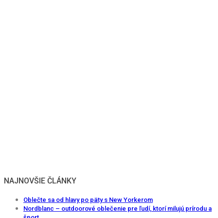
NAJNOVŠIE ČLÁNKY
Oblečte sa od hlavy po päty s New Yorkerom
Nordblanc – outdoorové oblečenie pre ľudí, ktorí milujú prírodu a
šport