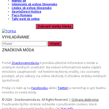
Mango.sk
Intimissimi.sk eshop Slovensko
Lindex.sk eshop Slovensko
SportsDirect Košice
Paco Romano
Tally-weijl.sk online
VYHĽADÁVANIE
ZNAČKOVÁ MÓDA
Portál
Znackovamoda.eu
ti prináša užitočné informácie o móde a
známych módnych značkách. Na našom informačnom webe nájdeš
množstvo zaujímavostí - od histórie tej ktorej značky, cez zoznamy
predajní, až po odkazy na online obchody či oficiálne stránky módnych
spoločností.
Pridaj s k nám aj na
Facebooku
alebo
Twitteri
a nenechaj si ujsť žiadnu
novinku zo sveta módy.
© 2026 - Znackovamoda.eu. All Rights Reserved. |
Ochrana skúkromia
Používaním týchto stránok súhlasíte s používaním cookies, ktoré
pomáhajú zabezpečiť lepšie služby.
OK
Viac info