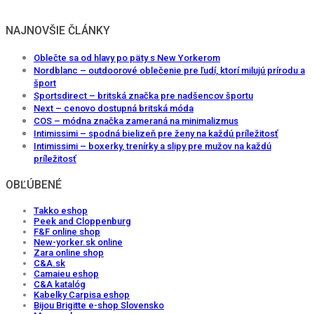
NAJNOVŠIE ČLÁNKY
Oblečte sa od hlavy po päty s New Yorkerom
Nordblanc – outdoorové oblečenie pre ľudí, ktorí milujú prírodu a
šport
Sportsdirect – britská značka pre nadšencov športu
Next – cenovo dostupná britská móda
COS – módna značka zameraná na minimalizmus
Intimissimi – spodná bielizeň pre ženy na každú príležitosť
Intimissimi – boxerky, trenírky a slipy pre mužov na každú
príležitosť
OBĽÚBENÉ
Takko eshop
Peek and Cloppenburg
F&F online shop
New-yorker.sk online
Zara online shop
C&A.sk
Camaieu eshop
C&A katalóg
Kabelky Carpisa eshop
Bijou Brigitte e-shop Slovensko