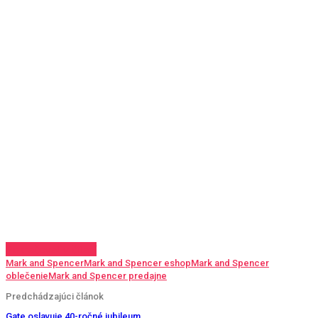
Pokračovať v čítaní
Mark and Spencer
Mark and Spencer eshop
Mark and Spencer
oblečenie
Mark and Spencer predajne
Predchádzajúci článok
Gate oslavuje 40-ročné jubileum