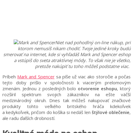
Niet nad pohodlný on-line nákup, pri
ktorom nemusíš nikam chodiť. Tvoje jediné kroky budú
smerovať na internet, kde si vyhľadáš Mark and Spencer eshop
a vstúpiš do sveta atraktívnej módy. To však nie je všetko,
pretože nakúpiť tu toho môžeš podstatne viac.
Príbeh
Mark and Spencer
sa píše už viac ako storočie a počas
tejto doby prišlo v spoločnosti k viacerým prelomovým
zmenám. Jednou z posledných bolo
otvorenie eshopu
, ktorý
rozšíril spektrum svojich zákazníkov na ešte väčší
medzinárodný okruh. Dnes tak môžeš nakupovať značkové
produkty tohto veľkého britského hráča kdekoľvek
a kedykoľvek, pričom do košíka si nedáš len
štýlové oblečenie
,
ale radu ďalších drobností.