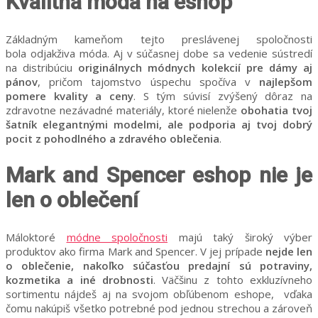
Kvalitná móda na eshop
Základným kameňom tejto preslávenej spoločnosti
bola odjakživa móda. Aj v súčasnej dobe sa vedenie sústredí
na distribúciu
originálnych módnych kolekcií pre dámy aj
pánov
, pričom tajomstvo úspechu spočíva v
najlepšom
pomere kvality a ceny
. S tým súvisí zvýšený dôraz na
zdravotne nezávadné materiály, ktoré nielenže
obohatia tvoj
šatník elegantnými modelmi, ale podporia aj tvoj dobrý
pocit z pohodlného a zdravého oblečenia
.
Mark and Spencer eshop nie je
len o oblečení
Máloktoré
módne spoločnosti
majú taký široký výber
produktov ako firma Mark and Spencer. V jej prípade
nejde len
o oblečenie, nakoľko súčasťou predajní sú potraviny,
kozmetika a iné drobnosti
. Väčšinu z tohto exkluzívneho
sortimentu nájdeš aj na svojom obľúbenom eshope, vďaka
čomu nakúpiš všetko potrebné pod jednou strechou a zároveň