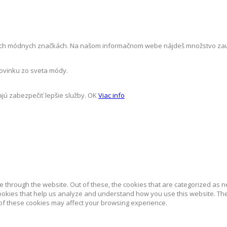
ch módnych značkách. Na našom informačnom webe nájdeš množstvo zaujíma
novinku zo sveta módy.
jú zabezpečiť lepšie služby.
OK
Viac info
 through the website. Out of these, the cookies that are categorized as n
 cookies that help us analyze and understand how you use this website. Th
 of these cookies may affect your browsing experience.