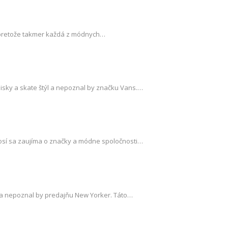
t, pretože takmer každá z módnych…
isky a skate štýl a nepoznal by značku Vans.…
nosí sa zaujíma o značky a módne spoločnosti…
u a nepoznal by predajňu New Yorker. Táto…