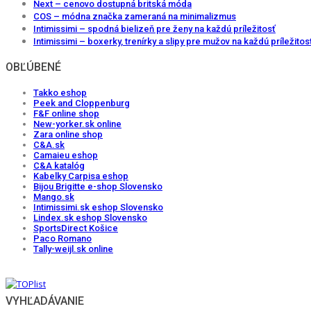
Next – cenovo dostupná britská móda
COS – módna značka zameraná na minimalizmus
Intimissimi – spodná bielizeň pre ženy na každú príležitosť
Intimissimi – boxerky, trenírky a slipy pre mužov na každú príležitos
OBĽÚBENÉ
Takko eshop
Peek and Cloppenburg
F&F online shop
New-yorker.sk online
Zara online shop
C&A.sk
Camaieu eshop
C&A katalóg
Kabelky Carpisa eshop
Bijou Brigitte e-shop Slovensko
Mango.sk
Intimissimi.sk eshop Slovensko
Lindex.sk eshop Slovensko
SportsDirect Košice
Paco Romano
Tally-weijl.sk online
VYHĽADÁVANIE