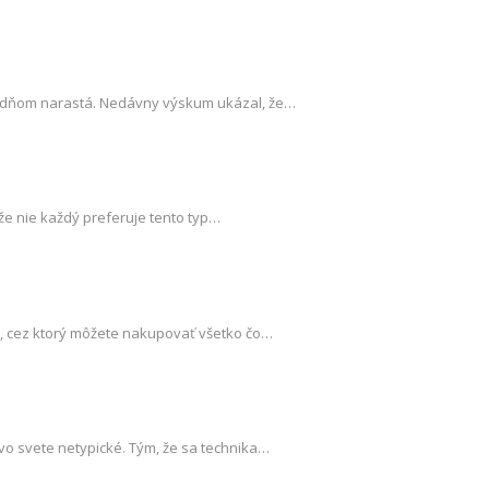
ým dňom narastá. Nedávny výskum ukázal, že…
 že nie každý preferuje tento typ…
m, cez ktorý môžete nakupovať všetko čo…
 vo svete netypické. Tým, že sa technika…