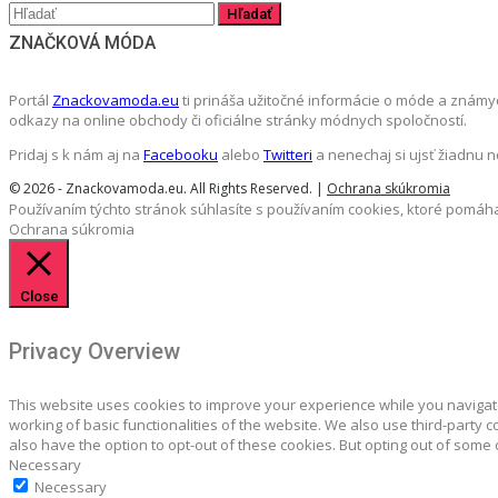
ZNAČKOVÁ MÓDA
Portál
Znackovamoda.eu
ti prináša užitočné informácie o móde a známy
odkazy na online obchody či oficiálne stránky módnych spoločností.
Pridaj s k nám aj na
Facebooku
alebo
Twitteri
a nenechaj si ujsť žiadnu 
© 2026 - Znackovamoda.eu. All Rights Reserved. |
Ochrana skúkromia
Používaním týchto stránok súhlasíte s používaním cookies, ktoré pomáha
Ochrana súkromia
Close
Privacy Overview
This website uses cookies to improve your experience while you navigate
working of basic functionalities of the website. We also use third-party
also have the option to opt-out of these cookies. But opting out of some
Necessary
Necessary