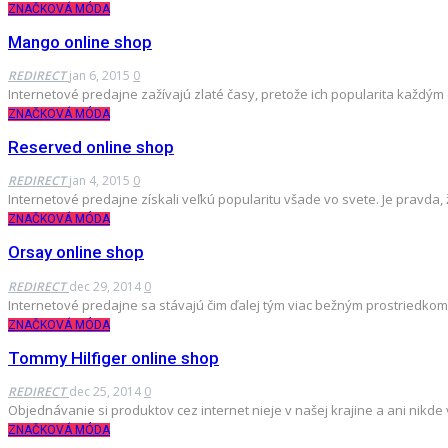
ZNAČKOVÁ MÓDA
Mango online shop
REDIRECT
jan 6, 2015
0
Internetové predajne zažívajú zlaté časy, pretože ich popularita každ
ZNAČKOVÁ MÓDA
Reserved online shop
REDIRECT
jan 4, 2015
0
Internetové predajne získali veľkú popularitu všade vo svete. Je pravda,
ZNAČKOVÁ MÓDA
Orsay online shop
REDIRECT
dec 29, 2014
0
Internetové predajne sa stávajú čim ďalej tým viac bežným prostriedko
ZNAČKOVÁ MÓDA
Tommy Hilfiger online shop
REDIRECT
dec 25, 2014
0
Objednávanie si produktov cez internet nieje v našej krajine a ani nikde
ZNAČKOVÁ MÓDA