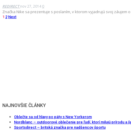
REDIRECT
nov 27, 2014
0
Značka Nike sa prezentuje s poslaním, v ktorom vyjadrujú svoj záujem o v
1
2
Next
NAJNOVŠIE ČLÁNKY
Oblečte sa od hlavy po päty s New Yorkerom
Nordblanc – outdoorové oblečenie pre ľudí, ktorí milujú prírodu a š
Sportsdirect – britská značka pre nadšencov športu