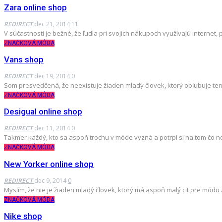
Zara online shop
REDIRECT
dec 21, 2014
11
V súčastnosti je bežné, že ľudia pri svojich nákupoch využívajú interne
ZNAČKOVÁ MÓDA
Vans shop
REDIRECT
dec 19, 2014
0
Som presvedčená, že neexistuje žiaden mladý človek, ktorý obľubuje ten
ZNAČKOVÁ MÓDA
Desigual online shop
REDIRECT
dec 11, 2014
0
Takmer každý, kto sa aspoň trochu v móde vyzná a potrpí si na tom čo 
ZNAČKOVÁ MÓDA
New Yorker online shop
REDIRECT
dec 9, 2014
0
Myslím, že nie je žiaden mladý človek, ktorý má aspoň malý cit pre mód
ZNAČKOVÁ MÓDA
Nike shop