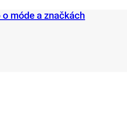
o o móde a značkách