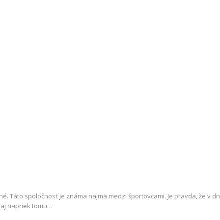
né. Táto spoločnosť je známa najmä medzi športovcami. Je pravda, že v dn
e aj napriek tomu…