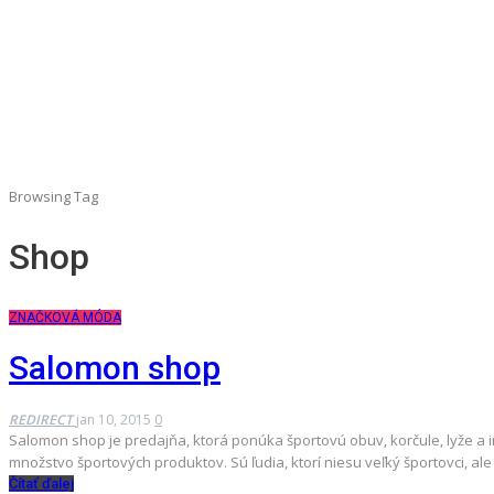
Browsing Tag
Shop
ZNAČKOVÁ MÓDA
Salomon shop
REDIRECT
jan 10, 2015
0
Salomon shop je predajňa, ktorá ponúka športovú obuv, korčule, lyže a i
množstvo športových produktov. Sú ľudia, ktorí niesu veľký športovci, al
Čítať ďalej