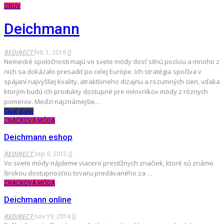
OBUV
Deichmann
REDIRECT
feb 1, 2016
0
Nemecké spoločnosti majú vo svete módy dosť silnú pozíciu a mnoho z
nich sa dokázalo presadiť po celej Európe. Ich stratégia spočíva v
spájaní najvyššej kvality, atraktívneho dizajnu a rozumných cien, vďaka
ktorým budú ich produkty dostupné pre milovníkov módy z rôznych
pomerov. Medzi najznámejšie…
Čítať ďalej
ZNAČKOVÁ MÓDA
Deichmann eshop
REDIRECT
sep 9, 2015
0
Vo svete módy nájdeme viacero prestížnych značiek, ktoré sú známe
širokou dostupnosťou tovaru predávaného za …
ZNAČKOVÁ MÓDA
Deichmann online
REDIRECT
nov 19, 2014
0