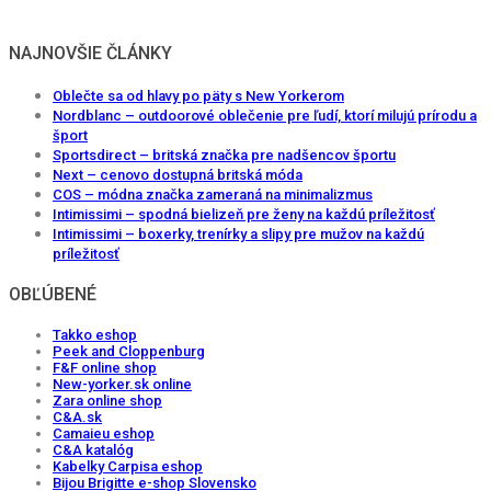
NAJNOVŠIE ČLÁNKY
Oblečte sa od hlavy po päty s New Yorkerom
Nordblanc – outdoorové oblečenie pre ľudí, ktorí milujú prírodu a
šport
Sportsdirect – britská značka pre nadšencov športu
Next – cenovo dostupná britská móda
COS – módna značka zameraná na minimalizmus
Intimissimi – spodná bielizeň pre ženy na každú príležitosť
Intimissimi – boxerky, trenírky a slipy pre mužov na každú
príležitosť
OBĽÚBENÉ
Takko eshop
Peek and Cloppenburg
F&F online shop
New-yorker.sk online
Zara online shop
C&A.sk
Camaieu eshop
C&A katalóg
Kabelky Carpisa eshop
Bijou Brigitte e-shop Slovensko