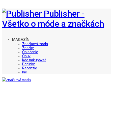
Publisher -
Všetko o móde a značkách
MAGAZÍN
Značková móda
Značky
Oblečenie
Obuv
Kde nakupovať
Doplnky
Recenzie
Iné