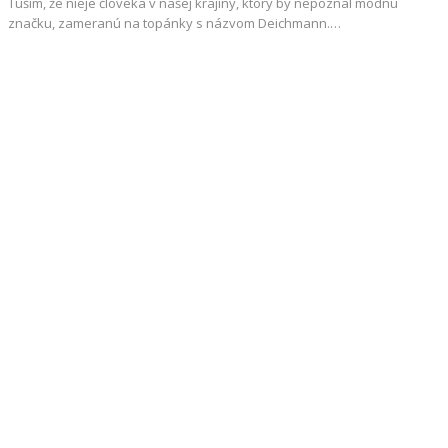
Tuším, že nieje človeka v našej krajiny, ktorý by nepoznal módnu
značku, zameranú na topánky s názvom Deichmann.…