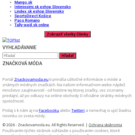
Mango.sk
Intimissimi.sk eshop Slovensko
Lindex.sk eshop Slovensko
SportsDirect Košice
Paco Romano
Tally-weijl.sk online
VYHĽADÁVANIE
ZNAČKOVÁ MÓDA
Portál
Znackovamoda.eu
ti prináša užitočné informácie o móde a
známych módnych značkách. Na našom informačnom webe nájdeš
množstvo zaujímavostí - od histórie tej ktorej značky, cez zoznamy
predajní, až po odkazy na online obchody či oficiálne stránky módnych
spoločností.
Pridaj s k nám aj na
Facebooku
alebo
Twitteri
a nenechaj si ujsť žiadnu
novinku zo sveta módy.
© 2026 - Znackovamoda.eu. All Rights Reserved. |
Ochrana skúkromia
Používaním týchto stránok súhlasíte s používaním cookies, ktoré