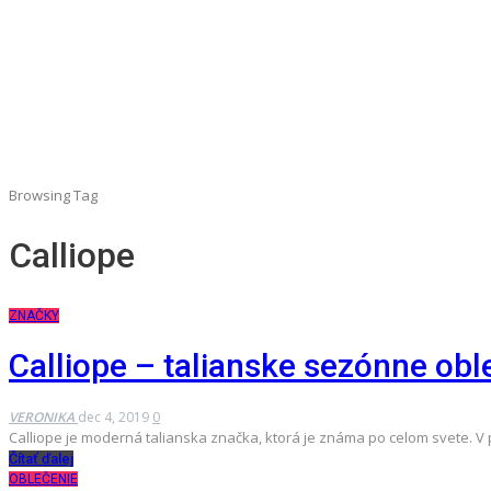
Browsing Tag
Calliope
ZNAČKY
Calliope – talianske sezónne obl
VERONIKA
dec 4, 2019
0
Calliope je moderná talianska značka, ktorá je známa po celom svete. V 
Čítať ďalej
OBLEČENIE