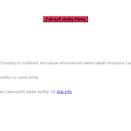
ch módnych značkách. Na našom informačnom webe nájdeš množstvo zaujíma
novinku zo sveta módy.
jú zabezpečiť lepšie služby.
OK
Viac info