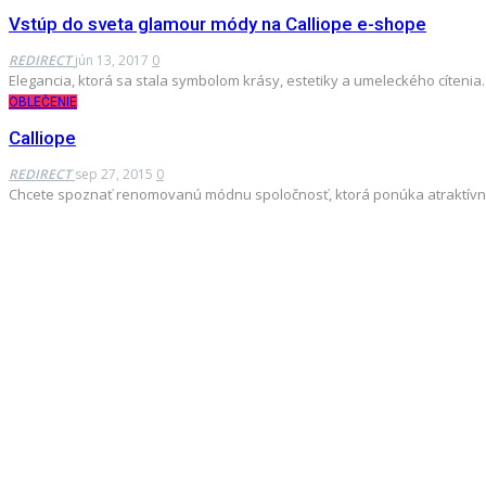
Vstúp do sveta glamour módy na Calliope e-shope
REDIRECT
jún 13, 2017
0
Elegancia, ktorá sa stala symbolom krásy, estetiky a umeleckého cíteni
OBLEČENIE
Calliope
REDIRECT
sep 27, 2015
0
Chcete spoznať renomovanú módnu spoločnosť, ktorá ponúka atraktívny