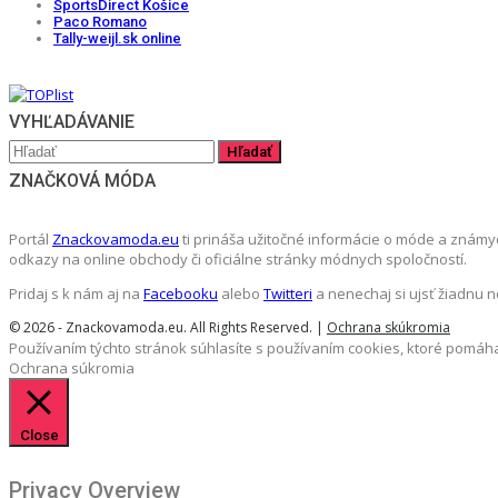
SportsDirect Košice
Paco Romano
Tally-weijl.sk online
VYHĽADÁVANIE
ZNAČKOVÁ MÓDA
Portál
Znackovamoda.eu
ti prináša užitočné informácie o móde a známy
odkazy na online obchody či oficiálne stránky módnych spoločností.
Pridaj s k nám aj na
Facebooku
alebo
Twitteri
a nenechaj si ujsť žiadnu 
© 2026 - Znackovamoda.eu. All Rights Reserved. |
Ochrana skúkromia
Používaním týchto stránok súhlasíte s používaním cookies, ktoré pomáha
Ochrana súkromia
Close
Privacy Overview