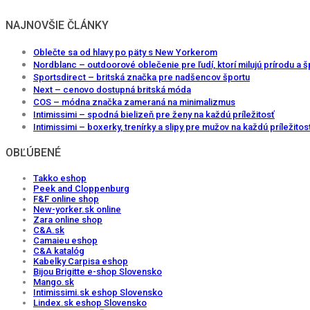
NAJNOVŠIE ČLÁNKY
Oblečte sa od hlavy po päty s New Yorkerom
Nordblanc – outdoorové oblečenie pre ľudí, ktorí milujú prírodu a š
Sportsdirect – britská značka pre nadšencov športu
Next – cenovo dostupná britská móda
COS – módna značka zameraná na minimalizmus
Intimissimi – spodná bielizeň pre ženy na každú príležitosť
Intimissimi – boxerky, trenírky a slipy pre mužov na každú príležitos
OBĽÚBENÉ
Takko eshop
Peek and Cloppenburg
F&F online shop
New-yorker.sk online
Zara online shop
C&A.sk
Camaieu eshop
C&A katalóg
Kabelky Carpisa eshop
Bijou Brigitte e-shop Slovensko
Mango.sk
Intimissimi.sk eshop Slovensko
Lindex.sk eshop Slovensko