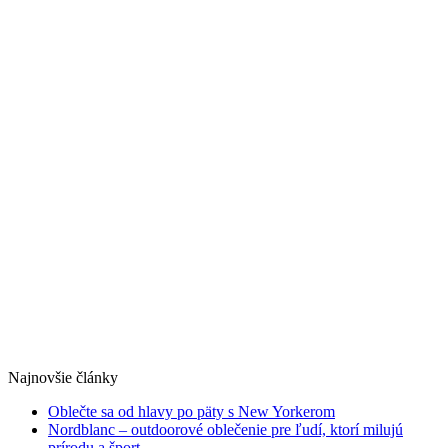
Najnovšie články
Oblečte sa od hlavy po päty s New Yorkerom
Nordblanc – outdoorové oblečenie pre ľudí, ktorí milujú
prírodu a šport