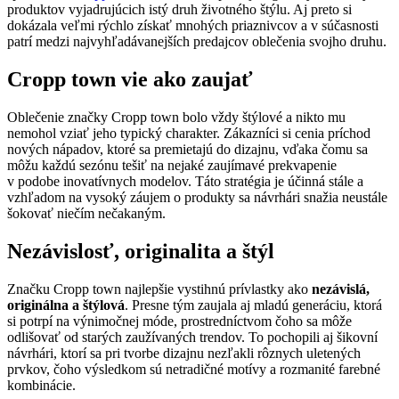
produktov vyjadrujúcich istý druh životného štýlu. Aj preto si
dokázala veľmi rýchlo získať mnohých priaznivcov a v súčasnosti
patrí medzi najvyhľadávanejších predajcov oblečenia svojho druhu.
Cropp town vie ako zaujať
Oblečenie značky Cropp town bolo vždy štýlové a nikto mu
nemohol vziať jeho typický charakter. Zákazníci si cenia príchod
nových nápadov, ktoré sa premietajú do dizajnu, vďaka čomu sa
môžu každú sezónu tešiť na nejaké zaujímavé prekvapenie
v podobe inovatívnych modelov. Táto stratégia je účinná stále a
vzhľadom na vysoký záujem o produkty sa návrhári snažia neustále
šokovať niečím nečakaným.
Nezávislosť, originalita a štýl
Značku Cropp town najlepšie vystihnú prívlastky ako
nezávislá,
originálna a štýlová
. Presne tým zaujala aj mladú generáciu, ktorá
si potrpí na výnimočnej móde, prostredníctvom čoho sa môže
odlišovať od starých zaužívaných trendov. To pochopili aj šikovní
návrhári, ktorí sa pri tvorbe dizajnu nezľakli rôznych uletených
prvkov, čoho výsledkom sú netradičné motívy a rozmanité farebné
kombinácie.