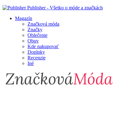
Publisher - Všetko o móde a značkách
Magazín
Značková móda
Značky
Oblečenie
Obuv
Kde nakupovať
Doplnky
Recenzie
Iné