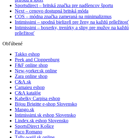
Sportsdirect – britská značka pre nadšencov športu
Next – cenovo dostupná britská móda
COS – módna značka zameraná na minimalizmus
Intimissimi – spodná bielizeň pre ženy na každú príležitosť
Intimissimi – boxerky, trenírky a slipy pre mužov na každú
príležitosť
Obľúbené
Takko eshop
Peek and Cloppenburg
F&F online shop
New-yorker.sk online
Zara online shop
C&A.sk
Camaieu eshop
C&A katalóg
Kabelky Carpisa eshop
Bijou Brigitte e-shop Slovensko
Mango.sk
Intimissimi.sk eshop Slovensko
Lindex.sk eshop Slovensko
SportsDirect Košice
Paco Romano
Tally-weijl.sk online