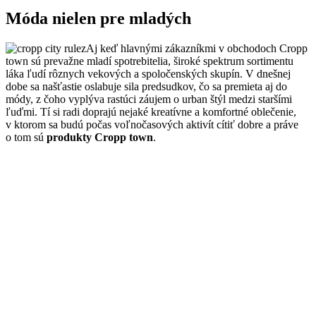
Móda nielen pre mladých
Aj keď hlavnými zákazníkmi v obchodoch Cropp
town sú prevažne mladí spotrebitelia, široké spektrum sortimentu
láka ľudí rôznych vekových a spoločenských skupín. V dnešnej
dobe sa našťastie oslabuje sila predsudkov, čo sa premieta aj do
módy, z čoho vyplýva rastúci záujem o urban štýl medzi staršími
ľuďmi. Tí si radi doprajú nejaké kreatívne a komfortné oblečenie,
v ktorom sa budú počas voľnočasových aktivít cítiť dobre a práve
o tom sú
produkty Cropp town
.