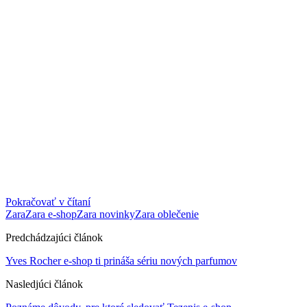
Pokračovať v čítaní
Zara
Zara e-shop
Zara novinky
Zara oblečenie
Predchádzajúci článok
Yves Rocher e-shop ti prináša sériu nových parfumov
Nasledjúci článok