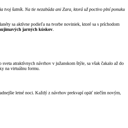
a tvoj šatník. Na tie nezabúda ani Zara, ktorá už poctivo plní ponuku
anéty sa aktívne podieľa na tvorbe noviniek, ktoré sa s príchodom
aujímavých jarných kúskov
.
o sveta atraktívnych návrhov v južanskom štýle, sa však čakalo až do
ky na virtuálnu formu.
chladnejšie letné noci. Každý z návrhov prekvapí opäť niečím novým,