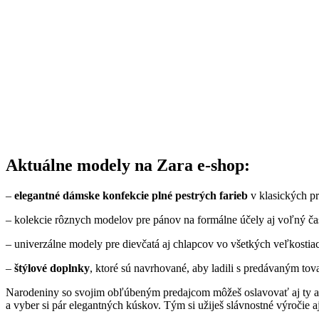
Aktuálne modely na Zara e-shop:
–
elegantné dámske konfekcie plné pestrých farieb
v klasických p
– kolekcie rôznych modelov pre pánov na formálne účely aj voľný ča
– univerzálne modely pre dievčatá aj chlapcov vo všetkých veľkostia
–
štýlové doplnky
, ktoré sú navrhované, aby ladili s predávaným to
Narodeniny so svojim obľúbeným predajcom môžeš oslavovať aj ty a nem
a vyber si pár elegantných kúskov. Tým si užiješ slávnostné výročie a