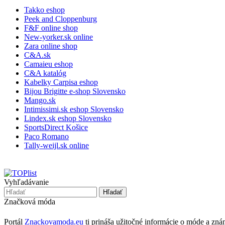
Takko eshop
Peek and Cloppenburg
F&F online shop
New-yorker.sk online
Zara online shop
C&A.sk
Camaieu eshop
C&A katalóg
Kabelky Carpisa eshop
Bijou Brigitte e-shop Slovensko
Mango.sk
Intimissimi.sk eshop Slovensko
Lindex.sk eshop Slovensko
SportsDirect Košice
Paco Romano
Tally-weijl.sk online
Vyhľadávanie
Značková móda
Portál
Znackovamoda.eu
ti prináša užitočné informácie o móde a zn