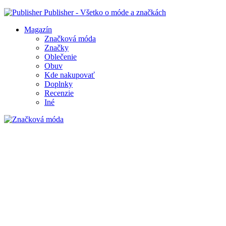
Publisher - Všetko o móde a značkách
Magazín
Značková móda
Značky
Oblečenie
Obuv
Kde nakupovať
Doplnky
Recenzie
Iné