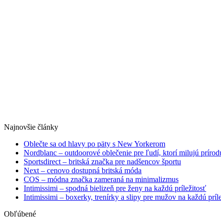
Najnovšie články
Oblečte sa od hlavy po päty s New Yorkerom
Nordblanc – outdoorové oblečenie pre ľudí, ktorí milujú prírod
Sportsdirect – britská značka pre nadšencov športu
Next – cenovo dostupná britská móda
COS – módna značka zameraná na minimalizmus
Intimissimi – spodná bielizeň pre ženy na každú príležitosť
Intimissimi – boxerky, trenírky a slipy pre mužov na každú príl
Obľúbené