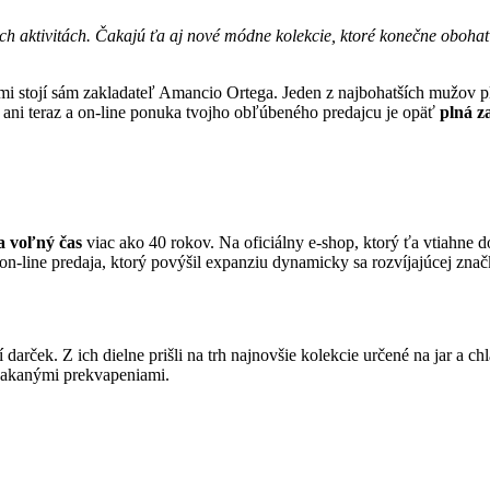
ch aktivitách. Čakajú ťa aj nové módne kolekcie, ktoré konečne obohati
mi stojí sám zakladateľ Amancio Ortega. Jeden z najbohatších mužov pl
e ani teraz a on-line ponuka tvojho obľúbeného predajcu je opäť
plná z
a voľný čas
viac ako 40 rokov. Na oficiálny e-shop, ktorý ťa vtiahne d
on-line predaja, ktorý povýšil expanziu dynamicky sa rozvíjajúcej znač
 darček. Z ich dielne prišli na trh najnovšie kolekcie určené na jar a 
nečakanými prekvapeniami.