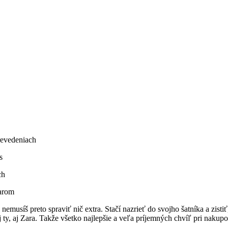
revedeniach
s
ch
varom
usíš preto spraviť nič extra. Stačí nazrieť do svojho šatníka a zisti
j ty, aj Zara. Takže všetko najlepšie a veľa príjemných chvíľ pri nakupo