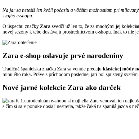
Na jar sa netešíš len kvôli počasiu a väčším možnostiam pri milovaný
svojho e-shopu.
O úspechu značky
Zara
svedčí už len to, že za mnohými jej kolekcia
novej sezóny k tebe dostávajú prostredníctvom e-shopu. Inak to nie j
Zara e-shop oslavuje prvé narodeniny
Tradičná španielska značka Zara sa venuje predaju
klasickej módy n
minulého roka. Práve s príchodom poslednej jari bol spustený systém 
Nové jarné kolekcie Zara ako darček
K 1.narodeninám e-shopu si majitelia Zara venovali ten najlepší
s čím si sa v ponuke dosiaľ nestretla, takže čaká ťa spanilá jazda s 