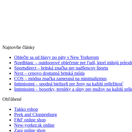
Najnovšie články
Oblečte sa od hlavy po päty s New Yorkerom
Nordblanc – outdoorové oblečenie pre ľudí, ktorí milujú prírod
Sportsdirect – britská značka pre nadšencov športu
Next – cenovo dostupná britská móda
COS – módna značka zameraná na minimalizmus
Intimissimi – spodná bielizeň pre ženy na každú príležitosť
Intimissimi – boxerky, trenírky a slipy pre mužov na každú príl
Obľúbené
Takko eshop
Peek and Cloppenburg
F&F online shop
New-yorker.sk online
Zara online shop