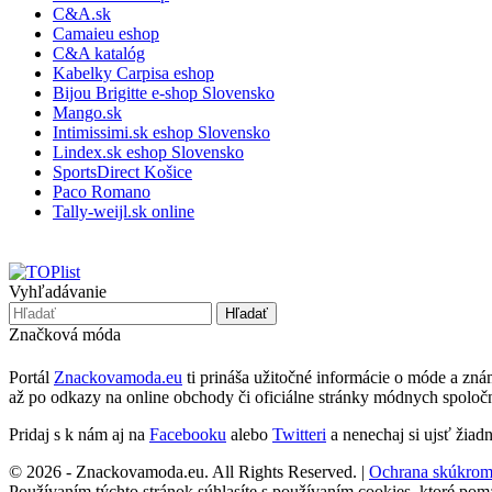
C&A.sk
Camaieu eshop
C&A katalóg
Kabelky Carpisa eshop
Bijou Brigitte e-shop Slovensko
Mango.sk
Intimissimi.sk eshop Slovensko
Lindex.sk eshop Slovensko
SportsDirect Košice
Paco Romano
Tally-weijl.sk online
Vyhľadávanie
Značková móda
Portál
Znackovamoda.eu
ti prináša užitočné informácie o móde a zn
až po odkazy na online obchody či oficiálne stránky módnych spoločn
Pridaj s k nám aj na
Facebooku
alebo
Twitteri
a nenechaj si ujsť žiad
© 2026 - Znackovamoda.eu. All Rights Reserved. |
Ochrana skúkrom
Používaním týchto stránok súhlasíte s používaním cookies, ktoré pom