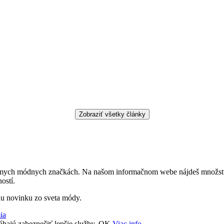
ámych módnych značkách. Na našom informačnom webe nájdeš množstvo z
ostí.
nu novinku zo sveta módy.
ia
áhajú zabezpečiť lepšie služby.
OK
Viac info