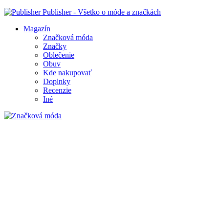
Publisher - Všetko o móde a značkách
Magazín
Značková móda
Značky
Oblečenie
Obuv
Kde nakupovať
Doplnky
Recenzie
Iné