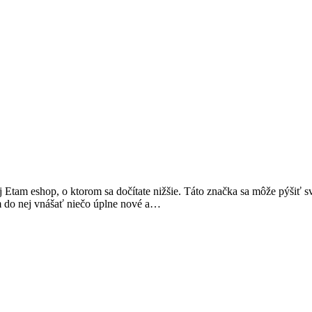
Etam eshop, o ktorom sa dočítate nižšie. Táto značka sa môže pýšiť 
om do nej vnášať niečo úplne nové a…