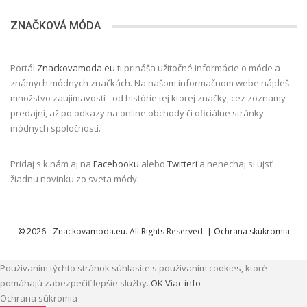
ZNAČKOVÁ MÓDA
Portál
Znackovamoda.eu
ti prináša užitočné informácie o móde a
známych módnych značkách. Na našom informačnom webe nájdeš
množstvo zaujímavostí - od histórie tej ktorej značky, cez zoznamy
predajní, až po odkazy na online obchody či oficiálne stránky
módnych spoločností.
Pridaj s k nám aj na
Facebooku
alebo
Twitteri
a nenechaj si ujsť
žiadnu novinku zo sveta módy.
© 2026 - Znackovamoda.eu. All Rights Reserved. |
Ochrana skúkromia
Používaním týchto stránok súhlasíte s používaním cookies, ktoré
pomáhajú zabezpečiť lepšie služby.
OK
Viac info
Ochrana súkromia