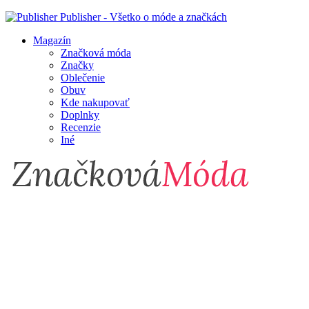
Publisher - Všetko o móde a značkách
Magazín
Značková móda
Značky
Oblečenie
Obuv
Kde nakupovať
Doplnky
Recenzie
Iné