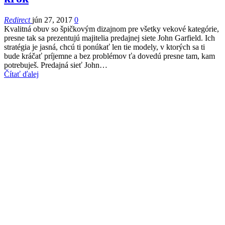
Redirect
jún 27, 2017
0
Kvalitná obuv so špičkovým dizajnom pre všetky vekové kategórie,
presne tak sa prezentujú majitelia predajnej siete John Garfield. Ich
stratégia je jasná, chcú ti ponúkať len tie modely, v ktorých sa ti
bude kráčať príjemne a bez problémov ťa dovedú presne tam, kam
potrebuješ. Predajná sieť John…
Čítať ďalej