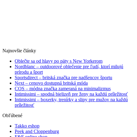
Najnovšie články
Oblečte sa od hlavy po päty s New Yorkerom
Nordblanc – outdoorové oblečenie pre ľudí, ktorí milujú
prírodu a šport
Sportsdirect – britská značka pre nadšencov športu
Next – cenovo dostupná britská móda
COS – módna značka zameraná na minimalizmus
Intimissimi – spodná bielizeň pre ženy na každú príležitosť
Intimissimi – boxerky, trenírky a slipy pre mužov na každú
príležitosť
Obľúbené
Takko eshop
Peek and Cloppenburg
F&F online shop