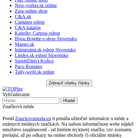
New-yorker.sk online
Zara online shop
C&A.sk
Camaieu eshop
C&A katalóg
Kabelky Carpisa eshop
Bijou Brigitte e-shop Slovensko
Mango.sk
Intimissimi.sk eshop Slovensko
Lindex.sk eshop Slovensko
SportsDirect Košice
Paco Romano
Tally-weijl.sk online
Vyhľadávanie
Značková móda
Portál
Znackovamoda.eu
ti prináša užitočné informácie o móde a
známych módnych značkách. Na našom informačnom webe nájdeš
množstvo zaujímavostí - od histórie tej ktorej značky, cez zoznamy
predajní, až po odkazy na online obchody či oficiálne stránky