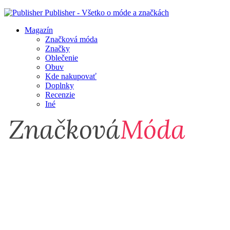
Publisher - Všetko o móde a značkách
Magazín
Značková móda
Značky
Oblečenie
Obuv
Kde nakupovať
Doplnky
Recenzie
Iné