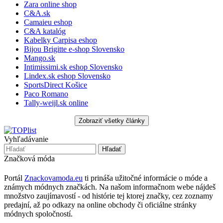
Zara online shop
C&A.sk
Camaieu eshop
C&A katalóg
Kabelky Carpisa eshop
Bijou Brigitte e-shop Slovensko
Mango.sk
Intimissimi.sk eshop Slovensko
Lindex.sk eshop Slovensko
SportsDirect Košice
Paco Romano
Tally-weijl.sk online
Vyhľadávanie
Značková móda
Portál
Znackovamoda.eu
ti prináša užitočné informácie o móde a
známych módnych značkách. Na našom informačnom webe nájdeš
množstvo zaujímavostí - od histórie tej ktorej značky, cez zoznamy
predajní, až po odkazy na online obchody či oficiálne stránky
módnych spoločností.