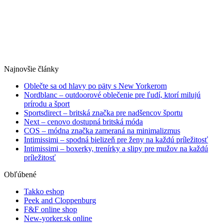
Najnovšie články
Oblečte sa od hlavy po päty s New Yorkerom
Nordblanc – outdoorové oblečenie pre ľudí, ktorí milujú
prírodu a šport
Sportsdirect – britská značka pre nadšencov športu
Next – cenovo dostupná britská móda
COS – módna značka zameraná na minimalizmus
Intimissimi – spodná bielizeň pre ženy na každú príležitosť
Intimissimi – boxerky, trenírky a slipy pre mužov na každú
príležitosť
Obľúbené
Takko eshop
Peek and Cloppenburg
F&F online shop
New-yorker.sk online