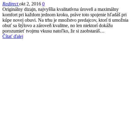
Redirect
okt 2, 2016
0
Originálny dizajn, najvyššia kvalitatívna úroveň a maximálny
komfort pri každom jednom kroku, práve toto spojenie hľadáš pri
kúpe novej obuvi. Na trhu je množstvo predajcov, ktorí ti umožnia
obuť sa štýlovo a zároveň kvalitne, no len niektorí dokážu
porozumieť tvojmu vkusu natoľko, že si zaobstaráš…
Čítať ďalej